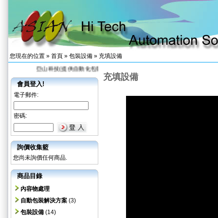
您現在的位置 »
首頁
»
包裝設備
»
充填設備
亞山科技(提供自動化包裝整線生產規畫及機械設計開發)
網頁被綁架 被
充填設備
會員登入!
電子郵件:
密碼:
詢價收集籃
您尚未詢價任何商品.
商品目錄
內容物處理
自動包裝解決方案
(3)
包裝設備
(14)