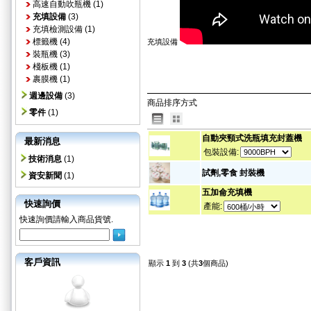
高速自動吹瓶機
(1)
充填設備
(3)
充填檢測設備
(1)
標籤機
(4)
充填設備
裝瓶機
(3)
棧板機
(1)
裹膜機
(1)
週邊設備
(3)
商品排序方式
零件
(1)
自動夾頸式洗瓶填充封蓋機
最新消息
包裝設備:
技術消息
(1)
試劑,零食 封裝機
資安新聞
(1)
五加侖充填機
快速詢價
產能:
快速詢價請輸入商品貨號.
客戶資訊
顯示
1
到
3
(共
3
個商品)