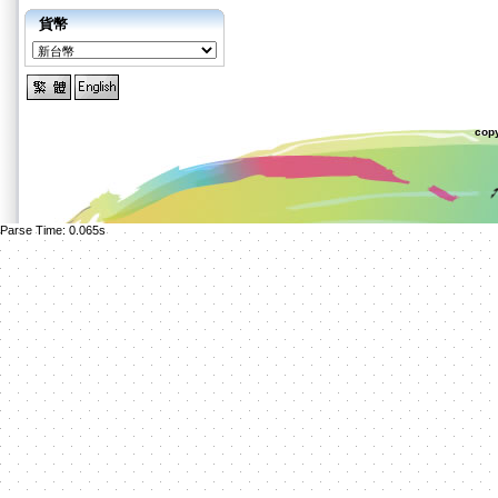
貨幣
cop
Parse Time: 0.065s