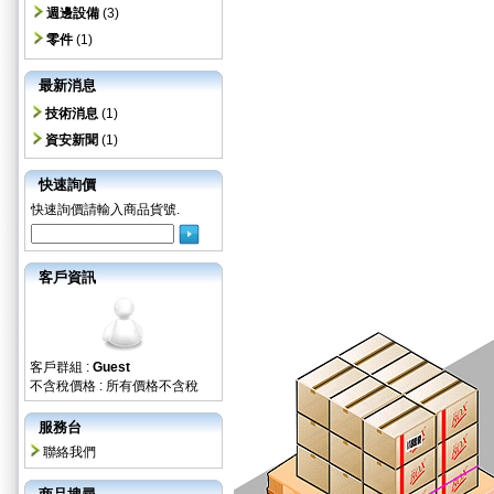
週邊設備
(3)
零件
(1)
最新消息
技術消息
(1)
資安新聞
(1)
快速詢價
快速詢價請輸入商品貨號.
客戶資訊
客戶群組 :
Guest
不含稅價格 : 所有價格不含稅
服務台
聯絡我們