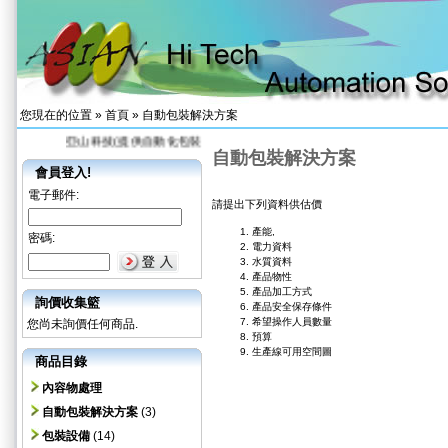
您現在的位置 »
首頁
»
自動包裝解決方案
亞山科技(提供自動化包裝整線生產規畫及機械設計開發)
網頁被綁架 被
自動包裝解決方案
會員登入!
電子郵件:
請提出下列資料供估價
產能,
密碼:
電力資料
水質資料
產品物性
產品加工方式
詢價收集籃
產品安全保存條件
希望操作人員數量
您尚未詢價任何商品.
預算
生產線可用空間圖
商品目錄
內容物處理
自動包裝解決方案
(3)
包裝設備
(14)