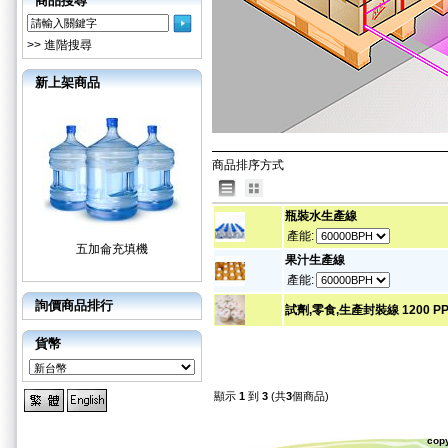
商品搜尋
>> 進階搜尋
新上架商品
商品排序方式
瓶裝水生產線
產能:
五加侖充填機
果汁生產線
產能:
詢價商品排行
試劑,零食,生產封裝線 1200 P
貨幣
顯示
1
到
3
(共
3
個商品)
cop